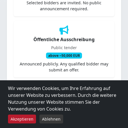
Selected bidders are invited. No public
announcement required.
Öffentliche Ausschreibung
Public tender
above ~50,000 EUR
Announced publicly. Any qualified bidder may
submit an offer.
Wir verwenden Cookies, um Ihre Erfahrung auf
unserer Website zu verbessern. Durch die weitere
EU-weite Ausschreibung
Nutzung unserer Website stimmen Sie der
Verwendung von Cookies zu.
EU-wide tender (VgV/GWB)
5,0
★★★★★
★★★★★
above 5,538,000 EUR
Akzeptieren
Ablehnen
9 BEWERTUNGEN BEI GOOGLE
Must be published in the Official Journal of the