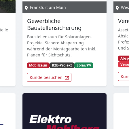
Frankfurt am Main
Wes
Gewerbliche
Ven
Baustellensicherung
telle
Asset
Absic
Baustellenzaun für Solaranlagen-
Prof
Projekte. Sichere Absperrung
und S
während der Montagearbeiten inkl.
Planen für Sichtschutz.
Absp
Vera
Mobilzaun
B2B-Projekt
Solar/PV
Kun
Kunde besuchen