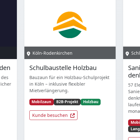
Köln-Rodenkirchen
Sch
aden
Schulbaustelle Holzbau
San
den
 des
Bauzaun für ein Holzbau-Schulprojekt
icher
in Köln – inklusive flexibler
57 El
Mietverlängerung.
Sanie
denk
Mobilzaun
B2B-Projekt
Holzbau
laufe
monat
Kunde besuchen
Mobi
Lang