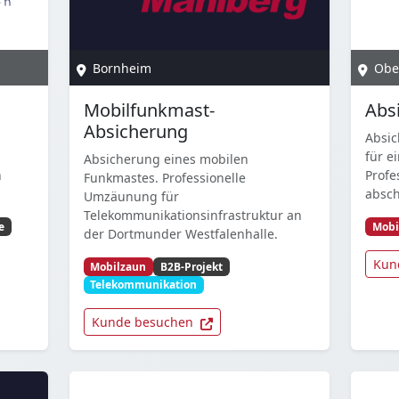
Bornheim
Obe
Mobilfunkmast-
Abs
Absicherung
Absic
für e
Absicherung eines mobilen
n
Profe
Funkmastes. Professionelle
absch
Umzäunung für
Telekommunikationsinfrastruktur an
e
Mobi
der Dortmunder Westfalenhalle.
Kun
Mobilzaun
B2B-Projekt
Telekommunikation
Kunde besuchen