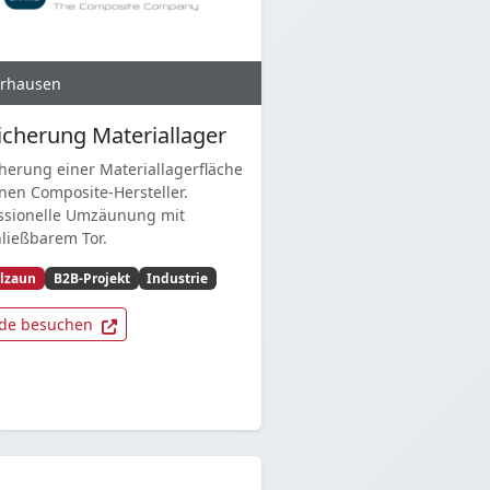
rhausen
icherung Materiallager
herung einer Materiallagerfläche
inen Composite-Hersteller.
ssionelle Umzäunung mit
ließbarem Tor.
lzaun
B2B-Projekt
Industrie
de besuchen