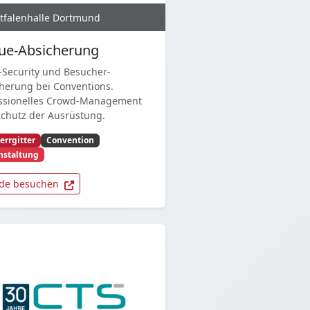
tfalenhalle Dortmund
ue-Absicherung
-Security und Besucher-
herung bei Conventions.
essionelles Crowd-Management
chutz der Ausrüstung.
errgitter
Convention
nstaltung
de besuchen