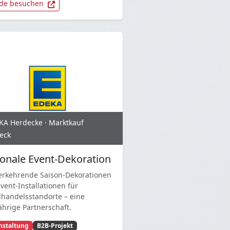
de besuchen
KA Herdecke · Marktkauf
eck
sonale Event-Dekoration
rkehrende Saison-Dekorationen
vent-Installationen für
lhandelsstandorte – eine
ährige Partnerschaft.
nstaltung
B2B-Projekt