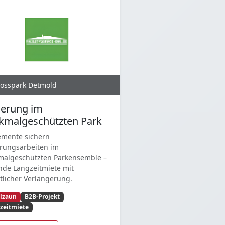
losspark Detmold
ierung im
kmalgeschützten Park
emente sichern
rungsarbeiten im
malgeschützten Parkensemble –
nde Langzeitmiete mit
licher Verlängerung.
lzaun
B2B-Projekt
zeitmiete