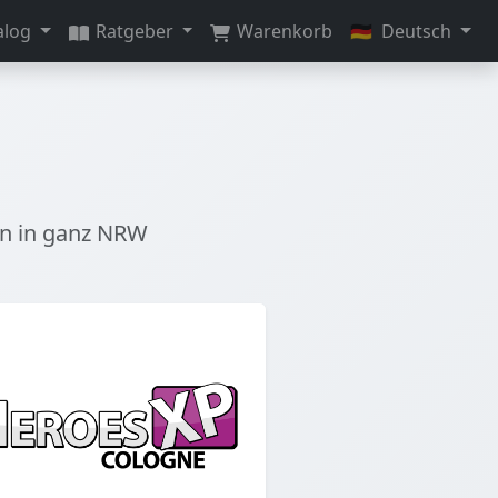
alog
Ratgeber
Warenkorb
🇩🇪
Deutsch
en in ganz NRW