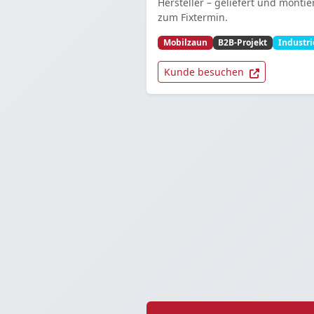
Hersteller – geliefert und montie
zum Fixtermin.
Mobilzaun
B2B-Projekt
Industri
Kunde besuchen