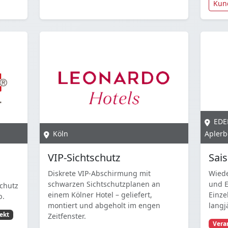
Kun
EDE
Köln
Aplerb
VIP-Sichtschutz
Sai
Diskrete VIP-Abschirmung mit
Wiede
schwarzen Sichtschutzplanen an
und E
schutz
einem Kölner Hotel – geliefert,
Einze
b.
montiert und abgeholt im engen
langj
ekt
Zeitfenster.
Vera