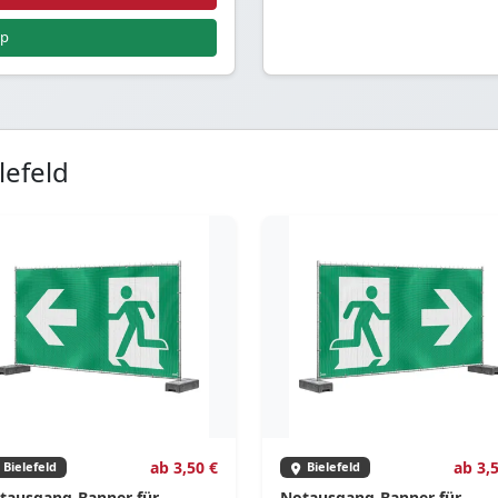
pp
lefeld
ab 3,50 €
ab 3,
Bielefeld
Bielefeld
tausgang-Banner für
Notausgang-Banner für