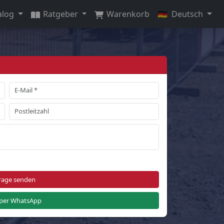
alog
Ratgeber
Warenkorb
🇩🇪
Deutsch
rage senden
per WhatsApp