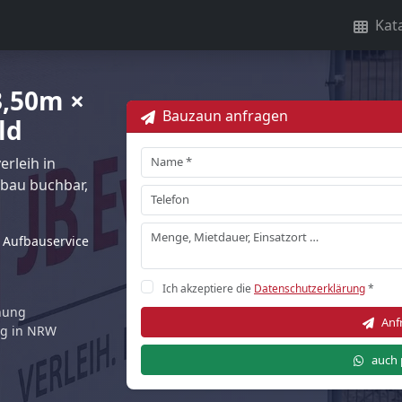
Kat
3,50m ×
Bauzaun anfragen
ld
rleih in
fbau buchbar,
Aufbauservice
Ich akzeptiere die
Datenschutzerklärung
*
rnung
Anf
ng in NRW
auch 