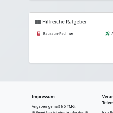
Hilfreiche Ratgeber
Bauzaun-Rechner
Impressum
Veran
Tele
Angaben gemäß § 5 TMG:
Jörg B
JB EventBau ist eine Marke der JB