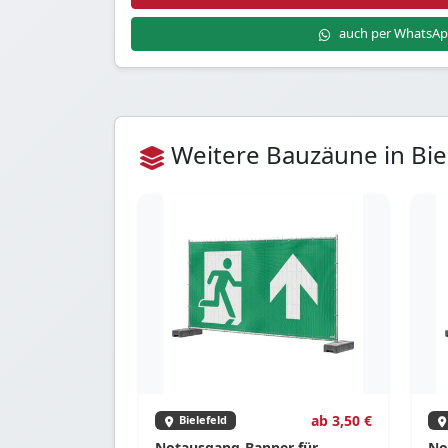
auch per WhatsA
Weitere Bauzäune in Bie
ab 3,50 €
Bielefeld
Notausgang-Banner für
No