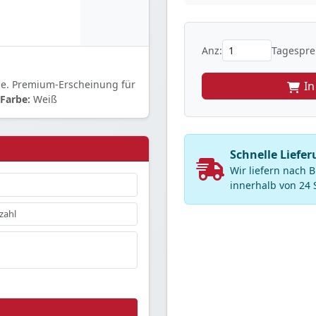
Anz:
Tagesprei
ne. Premium-Erscheinung für
I
Farbe:
Weiß
Schnelle Liefer
Wir liefern nach 
innerhalb von 24 