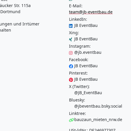
äucker Str. 115a
E-Mail:
 Dortmund
team@jb-eventbau.de
LinkedIn:
ungen und Irrtümer
JB EventBau
halten
Xing:
JB EventBau
Instagram:
@jb.eventbau
Facebook:
JB EventBau
Pinterest:
JB EventBau
X (Twitter):
@JB_EventBau
Bluesky:
@jbeventbau.bsky.social
Linktree:
bauzaun_mieten_nrw.de
USt-IdNr.: DE246977307