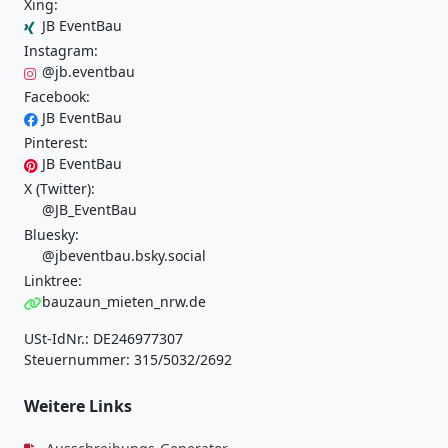
Xing:
JB EventBau
Instagram:
@jb.eventbau
Facebook:
JB EventBau
Pinterest:
JB EventBau
X (Twitter):
@JB_EventBau
Bluesky:
@jbeventbau.bsky.social
Linktree:
bauzaun_mieten_nrw.de
USt-IdNr.: DE246977307
Steuernummer: 315/5032/2692
Weitere Links