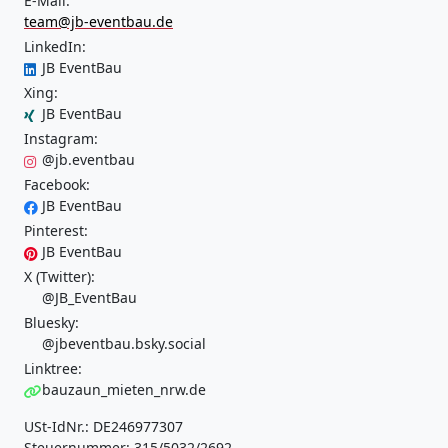
E-Mail:
team@jb-eventbau.de
LinkedIn:
JB EventBau
Xing:
JB EventBau
Instagram:
@jb.eventbau
Facebook:
JB EventBau
Pinterest:
JB EventBau
X (Twitter):
@JB_EventBau
Bluesky:
@jbeventbau.bsky.social
Linktree:
bauzaun_mieten_nrw.de
USt-IdNr.: DE246977307
Steuernummer: 315/5032/2692