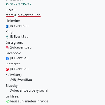
0172 2736717
E-Mail:
team@jb-eventbau.de
LinkedIn:
JB EventBau
Xing:
JB EventBau
Instagram:
@jb.eventbau
Facebook:
JB EventBau
Pinterest:
JB EventBau
X (Twitter):
@JB_EventBau
Bluesky:
@jbeventbau.bsky.social
Linktree:
bauzaun_mieten_nrw.de