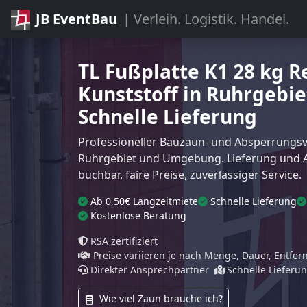
JB EventBau
| Verleih. Logistik. Handel.
TL Fußplatte K1 28 kg R
Kunststoff in Ruhrgebiet
Schnelle Lieferung
Professioneller Bauzaun- und Absperrungsve
Ruhrgebiet und Umgebung. Lieferung und 
buchbar, faire Preise, zuverlässiger Service.
Ab 0,50€ Langzeitmiete
Schnelle Lieferung
Kostenlose Beratung
RSA zertifiziert
Preise variieren je nach Menge, Dauer, Entfe
Direkter Ansprechpartner
Schnelle Lieferu
Wie viel Zaun brauche ich?