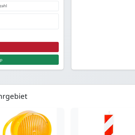
pp
hrgebiet