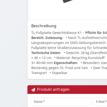
Beschreibung
TL-Fußplatte Gewichtsklasse K1 –
Pflicht für 
Bereich
.
Zulassung:
• Nach TL-Aufstellvorrich
Längsabsperrungen im StVO-Geltungsbereich 
Fußplatte keine Straßenzulassung für Schran
Technische Daten:
• Gewicht: 28 kg (Standfest
× 40 × 12 cm
• Material: Recycling-Kunststoff
3× 40×40 mm
Eigenschaften:
• Besonders sta
Beständig gegen Öl, Frost und Salz
• Zwei Tra
Transport
• Stapelbar
Produkt anfragen