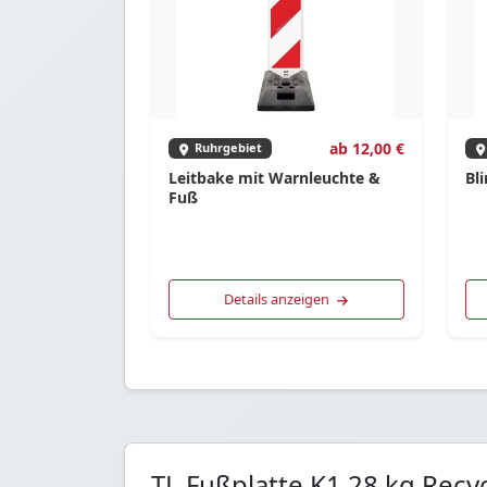
ab 12,00 €
Ruhrgebiet
Leitbake mit Warnleuchte &
Bl
Fuß
Details anzeigen
TL Fußplatte K1 28 kg Recy