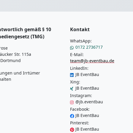
twortlich gemäß § 10
Kontakt
mediengesetz (TMG)
WhatsApp:
0172 2736717
rose
äucker Str. 115a
E-Mail:
 Dortmund
team@jb-eventbau.de
LinkedIn:
ungen und Irrtümer
JB EventBau
halten
Xing:
JB EventBau
Instagram:
@jb.eventbau
Facebook:
JB EventBau
Pinterest:
JB EventBau