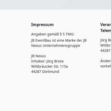
Impressum
Veran
Tele
Angaben gemäß § 5 TMG:
Jörg B
JB EventBau ist eine Marke der JB
Wittbr
Nexus Unternehmensgruppe
44287
JB Nexus
Änder
Inhaber: Jörg Brose
vorbe
Wittbräucker Str. 115a
44287 Dortmund