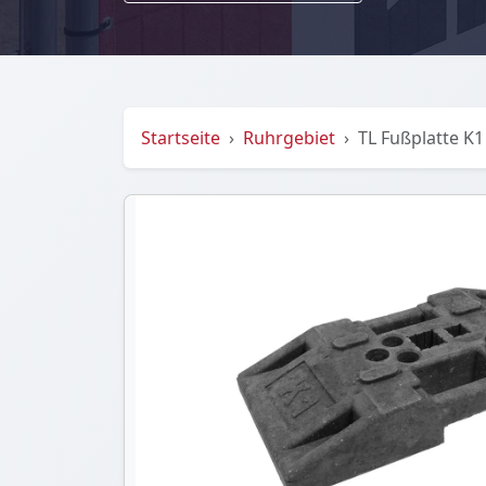
Startseite
Ruhrgebiet
TL Fußplatte K1