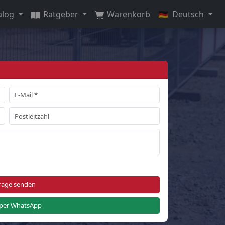
alog
Ratgeber
Warenkorb
🇩🇪
Deutsch
rage senden
per WhatsApp