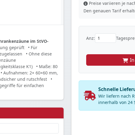
Preise variieren je n
Den genauen Tarif erhalte
Anz:
Tagesprei
Schrankenzäune im StVO-
tung geprüft
• Für
zugelassen
• Ohne diese
I
kenzäune
igkeitsklasse K1)
• Maße: 80
• Aufnahmen: 2× 60×60 mm,
ndsicher und rutschfest
•
gegriffe für einfachen
Schnelle Liefe
Wir liefern nach
innerhalb von 24 