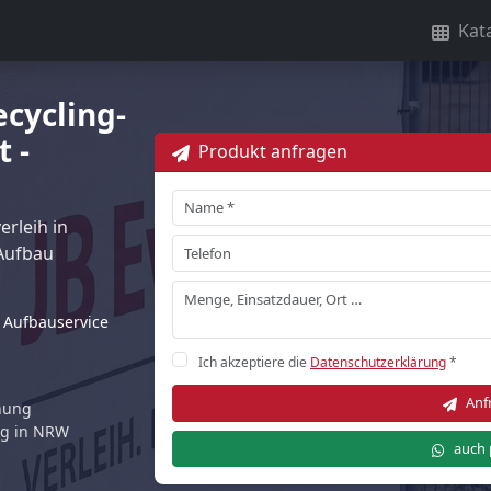
Kat
ecycling-
 -
Produkt anfragen
rleih in
Aufbau
Aufbauservice
Ich akzeptiere die
Datenschutzerklärung
*
Anf
rnung
ng in NRW
auch 