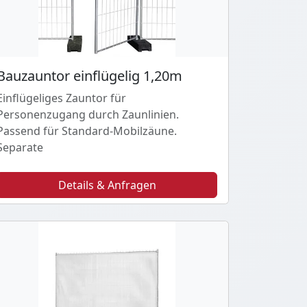
Bauzauntor einflügelig 1,20m
Einflügeliges Zauntor für
Personenzugang durch Zaunlinien.
Passend für Standard-Mobilzäune.
Separate
Details & Anfragen