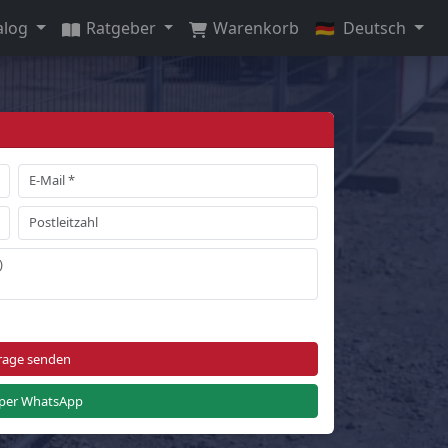
alog
Ratgeber
Warenkorb
🇩🇪
Deutsch
rage senden
per WhatsApp