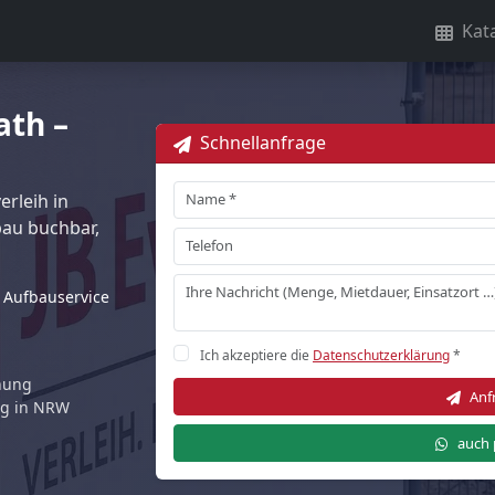
Kat
ath –
Schnellanfrage
rleih in
au buchbar,
Aufbauservice
Ich akzeptiere die
Datenschutzerklärung
*
rnung
Anf
ng in NRW
auch 