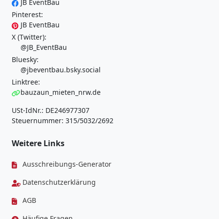
JB EventBau
Pinterest:
JB EventBau
X (Twitter):
@JB_EventBau
Bluesky:
@jbeventbau.bsky.social
Linktree:
bauzaun_mieten_nrw.de
USt-IdNr.: DE246977307
Steuernummer: 315/5032/2692
Weitere Links
Ausschreibungs-Generator
Datenschutzerklärung
AGB
Häufige Fragen