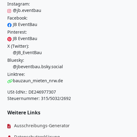
Instagram:
@jb.eventbau
Facebook:
JB EventBau
Pinterest:
JB EventBau
X (Twitter):
@JB_EventBau
Bluesky:
@jbeventbau.bsky.social
Linktree:
bauzaun_mieten_nrw.de
USt-IdNr.: DE246977307
Steuernummer: 315/5032/2692
Weitere Links
Ausschreibungs-Generator
Datenschutzerklärung