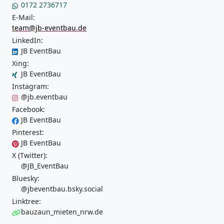
0172 2736717
E-Mail:
team@jb-eventbau.de
LinkedIn:
JB EventBau
Xing:
JB EventBau
Instagram:
@jb.eventbau
Facebook:
JB EventBau
Pinterest:
JB EventBau
X (Twitter):
@JB_EventBau
Bluesky:
@jbeventbau.bsky.social
Linktree:
bauzaun_mieten_nrw.de