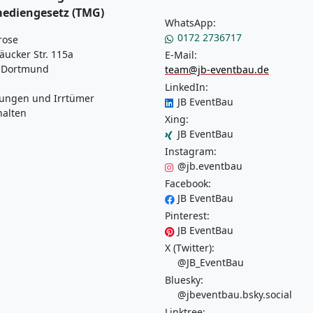
mediengesetz (TMG)
WhatsApp:
0172 2736717
rose
äucker Str. 115a
E-Mail:
 Dortmund
team@jb-eventbau.de
LinkedIn:
ungen und Irrtümer
JB EventBau
halten
Xing:
JB EventBau
Instagram:
@jb.eventbau
Facebook:
JB EventBau
Pinterest:
JB EventBau
X (Twitter):
@JB_EventBau
Bluesky:
@jbeventbau.bsky.social
Linktree: