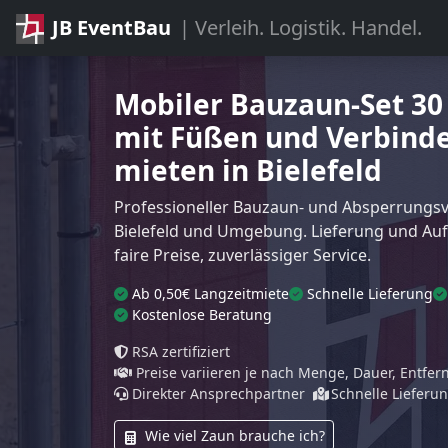
JB EventBau
| Verleih. Logistik. Handel.
Mobiler Bauzaun-Set 30
mit Füßen und Verbind
mieten in Bielefeld
Professioneller Bauzaun- und Absperrungsve
Bielefeld und Umgebung. Lieferung und Au
faire Preise, zuverlässiger Service.
Ab 0,50€ Langzeitmiete
Schnelle Lieferung
Kostenlose Beratung
RSA zertifiziert
Preise variieren je nach Menge, Dauer, Entfe
Direkter Ansprechpartner
Schnelle Lieferu
Wie viel Zaun brauche ich?