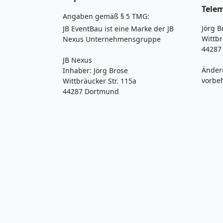
Tele
Angaben gemäß § 5 TMG:
Jörg B
JB EventBau ist eine Marke der JB
Wittbr
Nexus Unternehmensgruppe
44287
JB Nexus
Änder
Inhaber: Jörg Brose
vorbe
Wittbräucker Str. 115a
44287 Dortmund