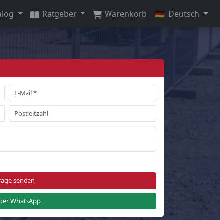
alog
Ratgeber
Warenkorb
🇩🇪
Deutsch
rage senden
per WhatsApp