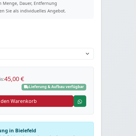
ach Menge, Dauer, Entfernung
n Sie als individuelles Angebot.
45,00 €
s:
Lieferung & Aufbau verfügbar
n den Warenkorb
ung in Bielefeld