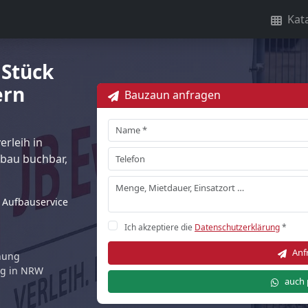
Kat
 Stück
ern
Bauzaun anfragen
rleih in
fbau buchbar,
Aufbauservice
Ich akzeptiere die
Datenschutzerklärung
*
Anf
rnung
ng in NRW
auch 