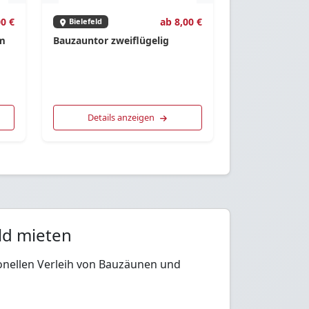
00 €
ab 8,00 €
Bielefeld
0m
Bauzauntor zweiflügelig
Details anzeigen
ld mieten
ionellen Verleih von Bauzäunen und