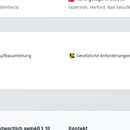
öllenbeck)
Gütersloh, Herford, Bad Salzuf
Aufbauanleitung
Gesetzliche Anforderunge
twortlich gemäß § 10
Kontakt