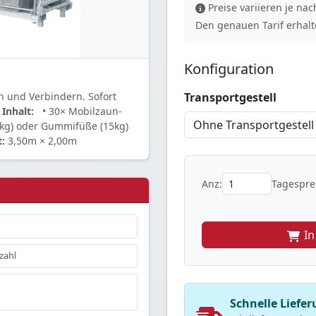
Preise variieren je n
Den genauen Tarif erhalte
Konfiguration
Transportgestell
n und Verbindern. Sofort
.
Inhalt:
• 30× Mobilzaun-
7kg) oder Gummifüße (15kg)
:
3,50m × 2,00m
Anz:
Tagesprei
I
Schnelle Liefer