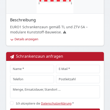
Beschreibung
EURO1 Schrankenzaun gemäß TL und ZTV-SA –
modulare Kunststoff-Bauweise.
⚠️
Wichtig:
EURO1 bezeichnet den
Bautyp
Details anzeigen
(Konstruktion), NICHT die Reflexionsklasse! Die Folie
(RA1/RA2/RA3) wird separat gewählt.
Reflexionsklasse
wählen (je nach Einsatzzweck):
•
RA1
– Für
Schrankenzaun anfragen
Privatgelände, Betriebsgelände und
Längsabsperrungen •
RA2
–
VORGESCHRIEBEN
für
Querabsperrungen auf öffentlichen Straßen (RSA 21) •
RA3
– Empfohlen für Autobahnen und Schnellstraßen
Bauart EURO1:
• Modulares Kunststoffsystem mit
Querstreben
• Standrohre: Ø 40-42 mm
•
Verbindung: Kunststoff-Kipphalterungen
• Maße:
2,00 m × 1,00 m
Für StVO-Einsatz erforderlich:
TL-
Fußplatten K1 (mind. 28 kg). Bei Querabsperrungen
Ich akzeptiere die
Datenschutzerklärung
*
zusätzlich Leitbaken mit Warnleuchten.