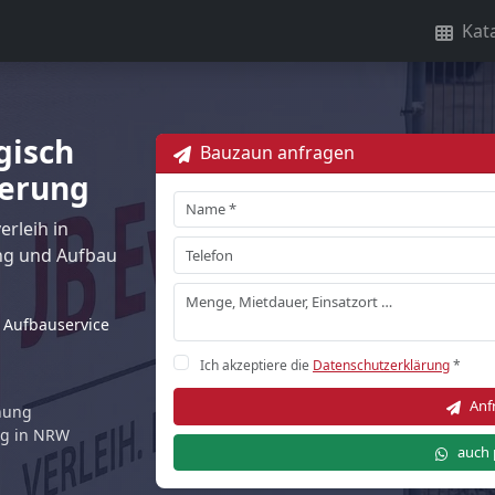
Kat
gisch
Bauzaun anfragen
ferung
rleih in
ng und Aufbau
Aufbauservice
Ich akzeptiere die
Datenschutzerklärung
*
Anf
rnung
ng in NRW
auch 