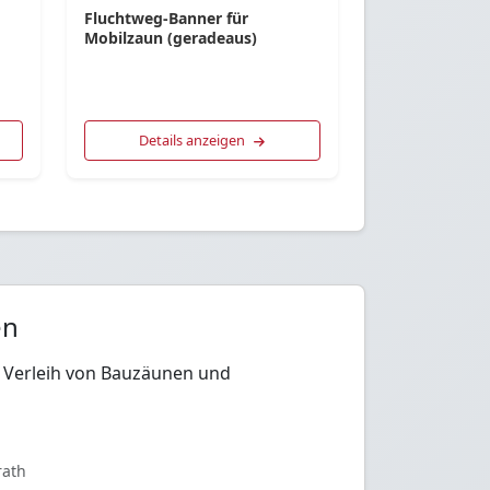
Fluchtweg-Banner für
Mobilzaun (geradeaus)
Details anzeigen
en
en Verleih von Bauzäunen und
rath