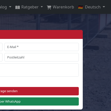
alog
Ratgeber
Warenkorb
🇩🇪
Deutsch
rage senden
per WhatsApp