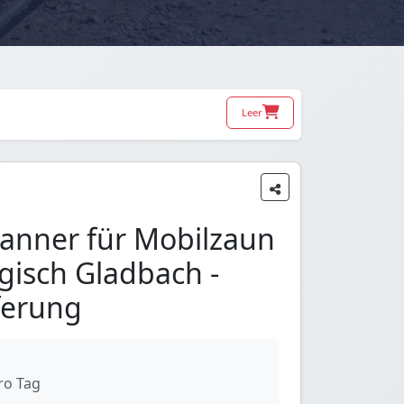
Leer
anner für Mobilzaun
rgisch Gladbach -
ferung
ro Tag