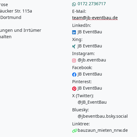
0172 2736717
rose
äucker Str. 115a
E-Mail:
 Dortmund
team@jb-eventbau.de
LinkedIn:
ungen und Irrtümer
JB EventBau
halten
Xing:
JB EventBau
Instagram:
@jb.eventbau
Facebook:
JB EventBau
Pinterest:
JB EventBau
X (Twitter):
@JB_EventBau
Bluesky:
@jbeventbau.bsky.social
Linktree:
bauzaun_mieten_nrw.de