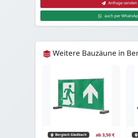
Anfrage senden
auch per WhatsA
Weitere Bauzäune in Be
ab 3,50 €
Bergisch Gladbach