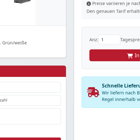
Preise variieren je n
Den genauen Tarif erhalte
Anz:
Tagesprei
s. Grün/weiße
I
Schnelle Liefe
Wir liefern nach
Regel innerhalb v