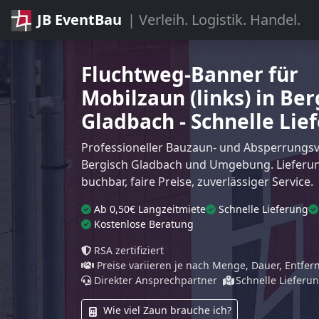
JB EventBau
| Verleih. Logistik. Handel.
Fluchtweg-Banner für
Mobilzaun (links) in Ber
Gladbach - Schnelle Lie
Professioneller Bauzaun- und Absperrungsve
Bergisch Gladbach und Umgebung. Lieferu
buchbar, faire Preise, zuverlässiger Service.
Ab 0,50€ Langzeitmiete
Schnelle Lieferung
Kostenlose Beratung
RSA zertifiziert
Preise variieren je nach Menge, Dauer, Entfe
Direkter Ansprechpartner
Schnelle Lieferu
Wie viel Zaun brauche ich?