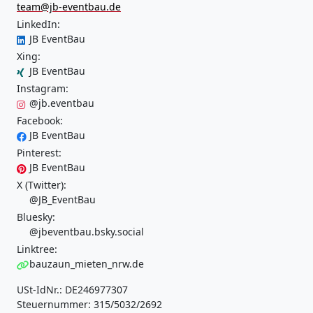
team@jb-eventbau.de
LinkedIn:
JB EventBau
Xing:
JB EventBau
Instagram:
@jb.eventbau
Facebook:
JB EventBau
Pinterest:
JB EventBau
X (Twitter):
@JB_EventBau
Bluesky:
@jbeventbau.bsky.social
Linktree:
bauzaun_mieten_nrw.de
USt-IdNr.: DE246977307
Steuernummer: 315/5032/2692