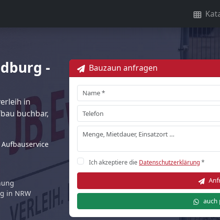
Kat
edburg -
Bauzaun anfragen
rleih in
bau buchbar,
Aufbauservice
Ich akzeptiere die
Datenschutzerklärung
*
Anf
rnung
ng in NRW
auch 