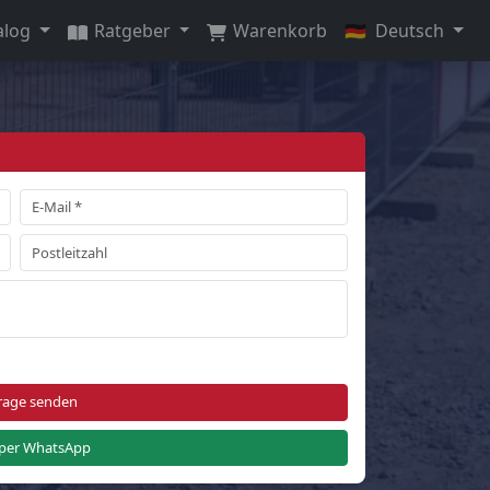
alog
Ratgeber
Warenkorb
🇩🇪
Deutsch
rage senden
per WhatsApp