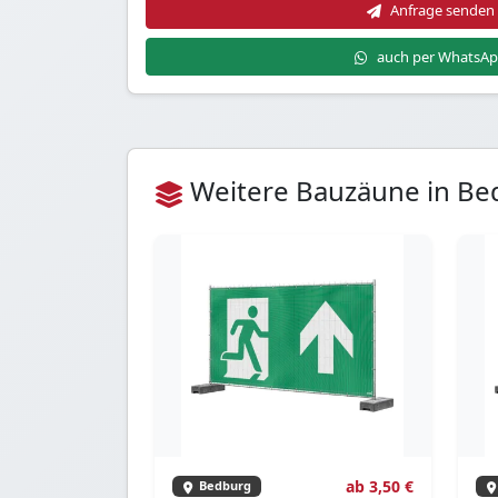
Anfrage senden
auch per WhatsA
Weitere Bauzäune in B
ab 3,50 €
Bedburg