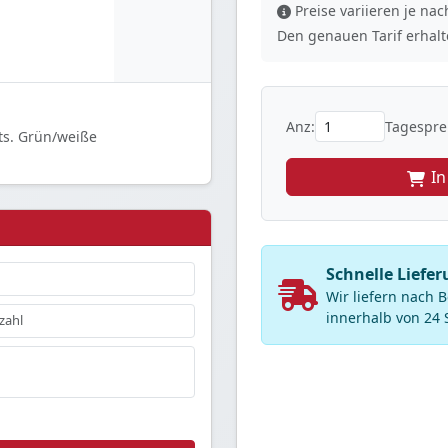
Preise variieren je n
Den genauen Tarif erhalte
Anz:
Tagesprei
ts. Grün/weiße
I
Schnelle Liefe
Wir liefern nach
innerhalb von 24 