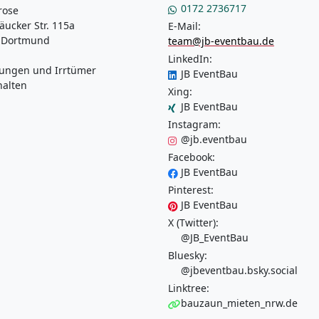
0172 2736717
rose
äucker Str. 115a
E-Mail:
 Dortmund
team@jb-eventbau.de
LinkedIn:
ungen und Irrtümer
JB EventBau
halten
Xing:
JB EventBau
Instagram:
@jb.eventbau
Facebook:
JB EventBau
Pinterest:
JB EventBau
X (Twitter):
@JB_EventBau
Bluesky:
@jbeventbau.bsky.social
Linktree:
bauzaun_mieten_nrw.de