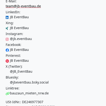
E-Mail:
team@jb-eventbau.de
LinkedIn:
JB EventBau
Xing:
JB EventBau
Instagram:
@jb.eventbau
Facebook:
JB EventBau
Pinterest:
JB EventBau
X (Twitter):
@JB_EventBau
Bluesky:
@jbeventbau.bsky.social
Linktree:
bauzaun_mieten_nrw.de
USt-IdNr.: DE246977307