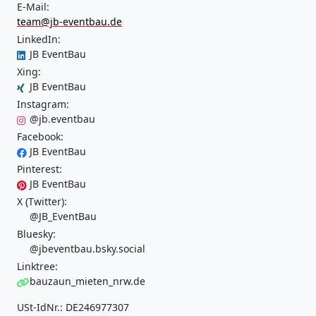
E-Mail:
team@jb-eventbau.de
LinkedIn:
JB EventBau
Xing:
JB EventBau
Instagram:
@jb.eventbau
Facebook:
JB EventBau
Pinterest:
JB EventBau
X (Twitter):
@JB_EventBau
Bluesky:
@jbeventbau.bsky.social
Linktree:
bauzaun_mieten_nrw.de
USt-IdNr.: DE246977307