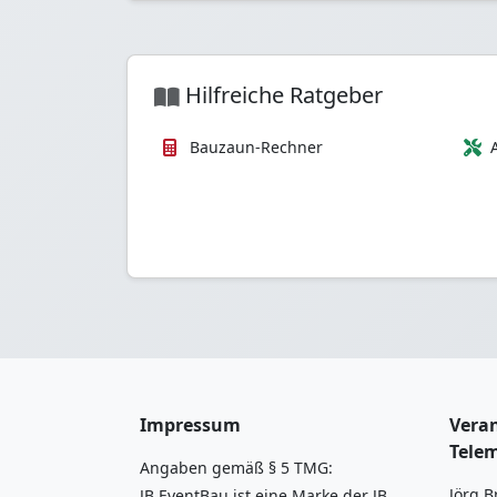
Hilfreiche Ratgeber
Bauzaun-Rechner
Impressum
Veran
Tele
Angaben gemäß § 5 TMG:
Jörg B
JB EventBau ist eine Marke der JB