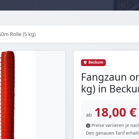
0m Rolle (5 kg)
Beckum
Fangzaun or
kg) in Beck
18,00 €
ab
Preise variieren je n
Den genauen Tarif erhalte