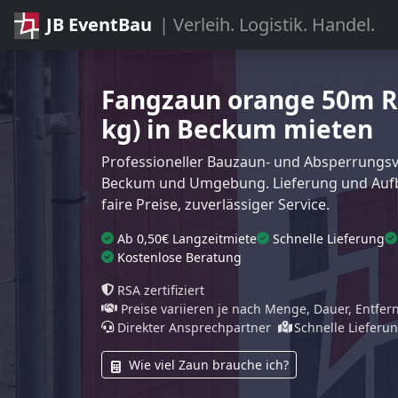
JB EventBau
| Verleih. Logistik. Handel.
Fangzaun orange 50m Ro
kg) in Beckum mieten
Professioneller Bauzaun- und Absperrungsve
Beckum und Umgebung. Lieferung und Aufb
faire Preise, zuverlässiger Service.
Ab 0,50€ Langzeitmiete
Schnelle Lieferung
Kostenlose Beratung
RSA zertifiziert
Preise variieren je nach Menge, Dauer, Entfe
Direkter Ansprechpartner
Schnelle Lieferu
Wie viel Zaun brauche ich?