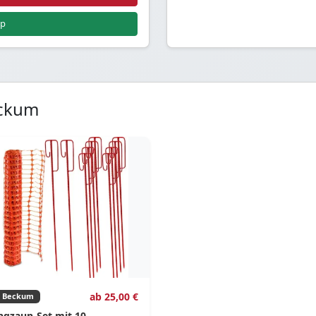
pp
eckum
ab 25,00 €
Beckum
ngzaun-Set mit 10