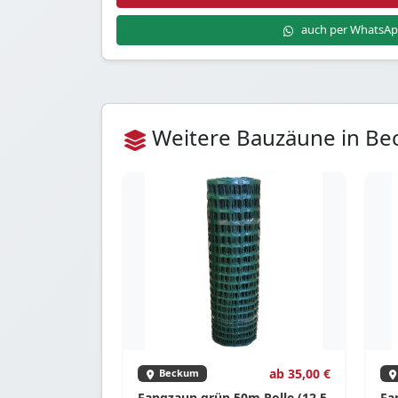
auch per WhatsA
Weitere Bauzäune in B
ab 35,00 €
Beckum
Fangzaun grün 50m Rolle (12,5
Fa