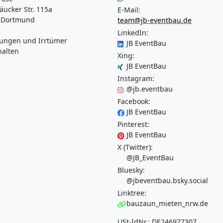
äucker Str. 115a
E-Mail:
 Dortmund
team@jb-eventbau.de
LinkedIn:
ungen und Irrtümer
JB EventBau
halten
Xing:
JB EventBau
Instagram:
@jb.eventbau
Facebook:
JB EventBau
Pinterest:
JB EventBau
X (Twitter):
@JB_EventBau
Bluesky:
@jbeventbau.bsky.social
Linktree:
bauzaun_mieten_nrw.de
USt-IdNr.: DE246977307