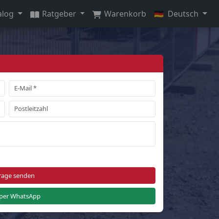
alog
Ratgeber
Warenkorb
🇩🇪
Deutsch
rage senden
per WhatsApp