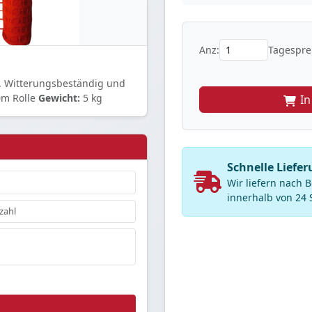
Anz:
Tagesprei
. Witterungsbeständig und
m Rolle
Gewicht:
5 kg
I
Schnelle Liefe
Wir liefern nach
innerhalb von 24 