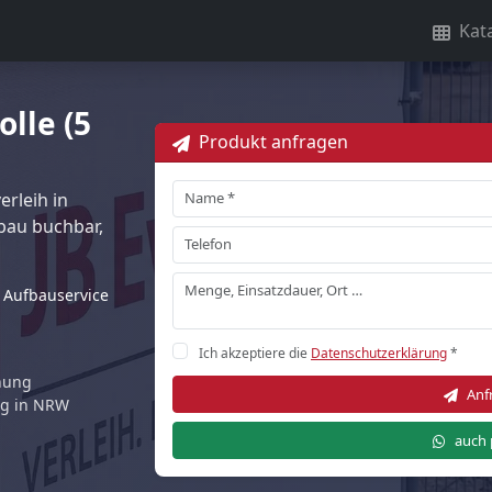
Kat
lle (5
Produkt anfragen
rleih in
au buchbar,
Aufbauservice
Ich akzeptiere die
Datenschutzerklärung
*
rnung
Anf
ng in NRW
auch 