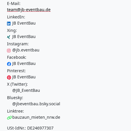
E-Mail:
team@jb-eventbau.de
LinkedIn:
JB EventBau
Xing:
JB EventBau
Instagram:
@jb.eventbau
Facebook:
JB EventBau
Pinterest:
JB EventBau
X (Twitter):
@JB_EventBau
Bluesky:
@jbeventbau.bsky.social
Linktree:
bauzaun_mieten_nrw.de
USt-IdNr.: DE246977307