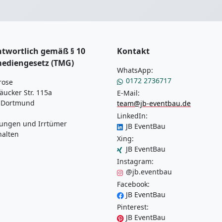
twortlich gemäß § 10
Kontakt
mediengesetz (TMG)
WhatsApp:
0172 2736717
rose
äucker Str. 115a
E-Mail:
 Dortmund
team@jb-eventbau.de
LinkedIn:
ungen und Irrtümer
JB EventBau
halten
Xing:
JB EventBau
Instagram:
@jb.eventbau
Facebook:
JB EventBau
Pinterest:
JB EventBau