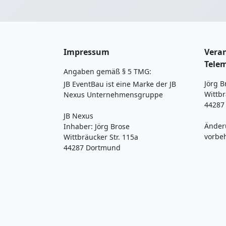
Impressum
Veran
Tele
Angaben gemäß § 5 TMG:
Jörg B
JB EventBau ist eine Marke der JB
Wittbr
Nexus Unternehmensgruppe
44287
JB Nexus
Änder
Inhaber: Jörg Brose
vorbe
Wittbräucker Str. 115a
44287 Dortmund