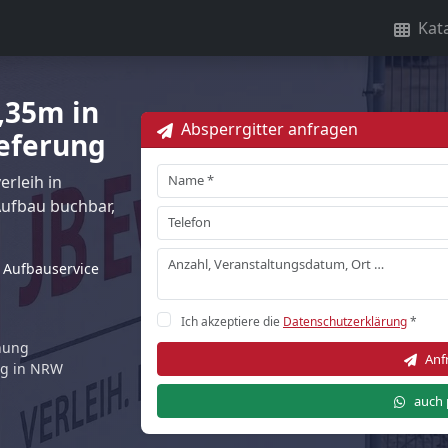
Kat
2,35m in
Absperrgitter anfragen
ieferung
rleih in
ufbau buchbar,
Aufbauservice
Ich akzeptiere die
Datenschutzerklärung
*
rnung
Anf
ng in NRW
auch 