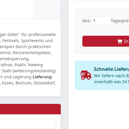
Anz:
Tagesprei
er Gitter" für professionelle
 Festivals, Sportevents und
I
ransport durch praktischen
ntrol, Personenleitsystem,
ertabsperrung,
rathon, Public Viewing
Schnelle Liefer
 Stahl (witterungsbeständig)
Wir liefern nach
ort und Lagerung
Lieferung:
innerhalb von 24 
 Essen, Bochum, Düsseldorf,