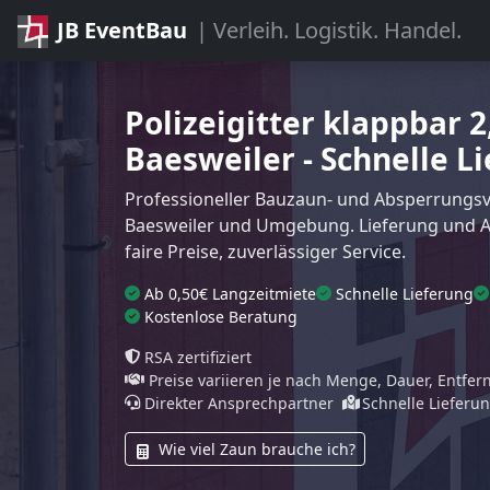
JB EventBau
| Verleih. Logistik. Handel.
Polizeigitter klappbar 
Baesweiler - Schnelle L
Professioneller Bauzaun- und Absperrungsve
Baesweiler und Umgebung. Lieferung und A
faire Preise, zuverlässiger Service.
Ab 0,50€ Langzeitmiete
Schnelle Lieferung
Kostenlose Beratung
RSA zertifiziert
Preise variieren je nach Menge, Dauer, Entfe
Direkter Ansprechpartner
Schnelle Lieferu
Wie viel Zaun brauche ich?