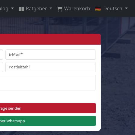
alog
Ratgeber
Warenkorb
🇩🇪
Deutsch
rage senden
per WhatsApp