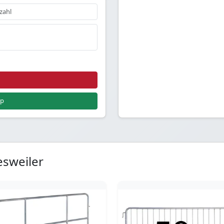
pp
esweiler