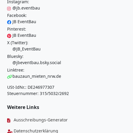
Instagram:
@jb.eventbau
Facebook:
JB EventBau
Pinterest:
JB EventBau
X (Twitter):
@JB_EventBau
Bluesky:
@jbeventbau.bsky.social
Linktree:
bauzaun_mieten_nrw.de
USt-IdNr.: DE246977307
Steuernummer: 315/5032/2692
Weitere Links
Ausschreibungs-Generator
Datenschutzerklärung