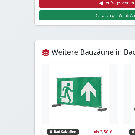
Anfrage senden
auch per WhatsA
Weitere Bauzäune in Bad
ab 3,50 €
Bad Salzuflen