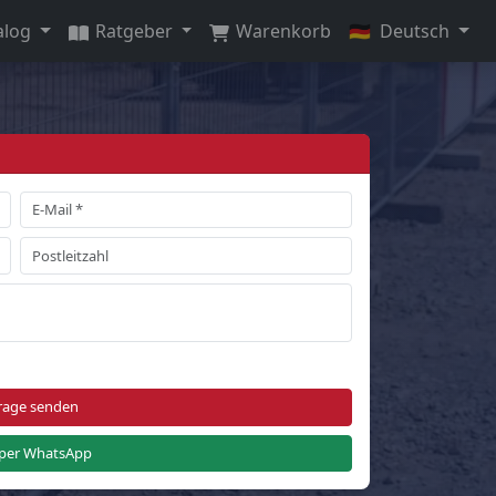
alog
Ratgeber
Warenkorb
🇩🇪
Deutsch
rage senden
per WhatsApp