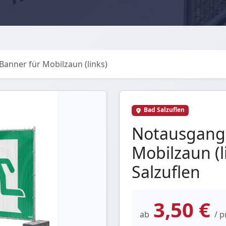
anner für Mobilzaun (links)
Bad Salzuflen
Notausgang
Mobilzaun (l
Salzuflen
3,50 €
ab
/ p