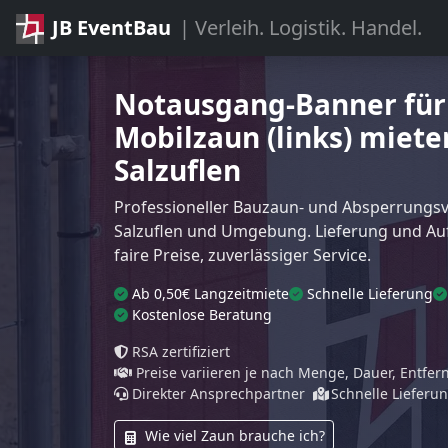
JB EventBau
| Verleih. Logistik. Handel.
Notausgang-Banner für
Mobilzaun (links) miete
Salzuflen
Professioneller Bauzaun- und Absperrungsve
Salzuflen und Umgebung. Lieferung und Au
faire Preise, zuverlässiger Service.
Ab 0,50€ Langzeitmiete
Schnelle Lieferung
Kostenlose Beratung
RSA zertifiziert
Preise variieren je nach Menge, Dauer, Entfe
Direkter Ansprechpartner
Schnelle Lieferu
Wie viel Zaun brauche ich?