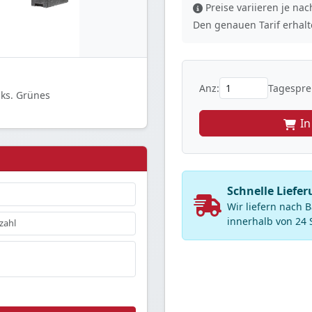
Preise variieren je n
Den genauen Tarif erhalte
Anz:
Tagesprei
nks. Grünes
I
Schnelle Liefer
Wir liefern nach 
innerhalb von 24 