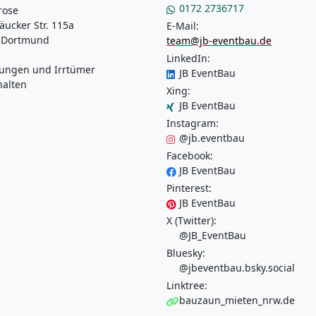
0172 2736717
rose
äucker Str. 115a
E-Mail:
 Dortmund
team@jb-eventbau.de
LinkedIn:
ungen und Irrtümer
JB EventBau
halten
Xing:
JB EventBau
Instagram:
@jb.eventbau
Facebook:
JB EventBau
Pinterest:
JB EventBau
X (Twitter):
@JB_EventBau
Bluesky:
@jbeventbau.bsky.social
Linktree:
bauzaun_mieten_nrw.de