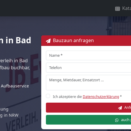
Kat
n in Bad
Bauzaun anfragen
rleih in Bad
fbau buchbar,
Aufbauservice
Ich akzeptiere die
Datenschutzerklärung
*
Anf
rnung
ng in NRW
auch 