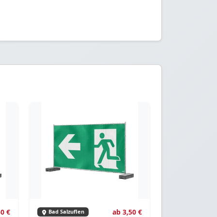
50 €
ab 3,50 €
Bad Salzuflen