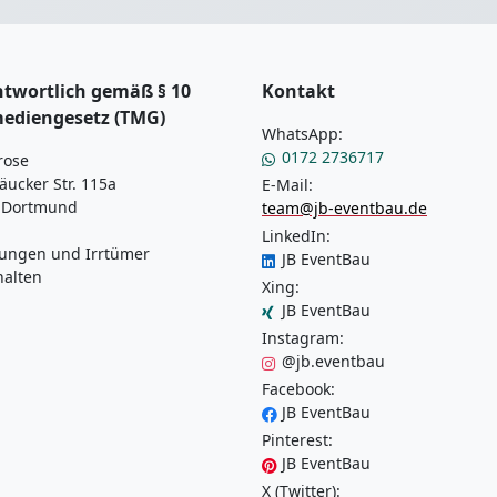
twortlich gemäß § 10
Kontakt
mediengesetz (TMG)
WhatsApp:
0172 2736717
rose
äucker Str. 115a
E-Mail:
 Dortmund
team@jb-eventbau.de
LinkedIn:
ungen und Irrtümer
JB EventBau
halten
Xing:
JB EventBau
Instagram:
@jb.eventbau
Facebook:
JB EventBau
Pinterest:
JB EventBau
X (Twitter):