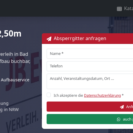
Kat
 2,50m
Absperrgitter anfragen
rleih in Bad
fbau buchbar,
Aufbauservice
Ich akzeptiere die
Datenschutzerklärung
*
rnung
Anf
ng in NRW
auch 