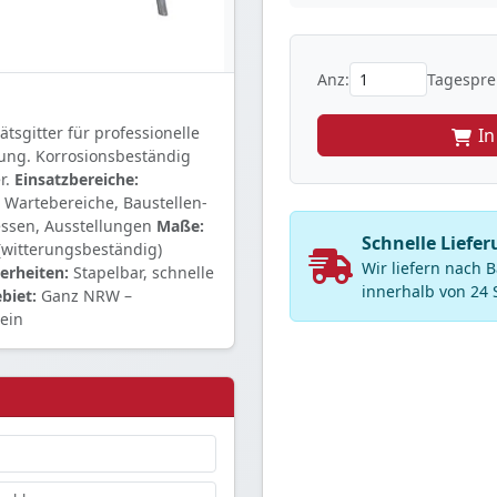
Anz:
Tagesprei
tsgitter für professionelle
I
ung. Korrosionsbeständig
r.
Einsatzbereiche:
Wartebereiche, Baustellen-
essen, Ausstellungen
Maße:
Schnelle Liefer
(witterungsbeständig)
Wir liefern nach 
erheiten:
Stapelbar, schnelle
innerhalb von 24 
biet:
Ganz NRW –
ein