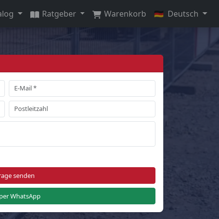
alog
Ratgeber
Warenkorb
🇩🇪
Deutsch
rage senden
per WhatsApp