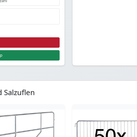
pp
 Salzuflen