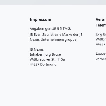
Impressum
Veran
Tele
Angaben gemäß § 5 TMG:
Jörg B
JB EventBau ist eine Marke der JB
Wittbr
Nexus Unternehmensgruppe
44287
JB Nexus
Änder
Inhaber: Jörg Brose
vorbe
Wittbräucker Str. 115a
44287 Dortmund