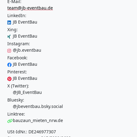
E-Mail:
team@jb-eventbau.de
LinkedIn:
JB EventBau
Xing:
JB EventBau
Instagram:
@jb.eventbau
Facebook:
JB EventBau
Pinterest:
JB EventBau
X (Twitter):
@JB_EventBau
Bluesky:
@jbeventbau.bsky.social
Linktree:
bauzaun_mieten_nrw.de
USt-IdNr.: DE246977307