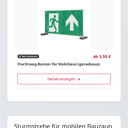
ab 3,50 €
Bad Oeynhausen
Fluchtweg-Banner für Mobilzaun (geradeaus)
Details anzeigen
Sturmstrebe für mobilen Bauzaun