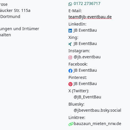
0172 2736717
rose
äucker Str. 115a
E-Mail:
 Dortmund
team@jb-eventbau.de
LinkedIn:
ungen und Irrtümer
JB EventBau
halten
Xing:
JB EventBau
Instagram:
@jb.eventbau
Facebook:
JB EventBau
Pinterest:
JB EventBau
X (Twitter):
@JB_EventBau
Bluesky:
@jbeventbau.bsky.social
Linktree:
bauzaun_mieten_nrw.de