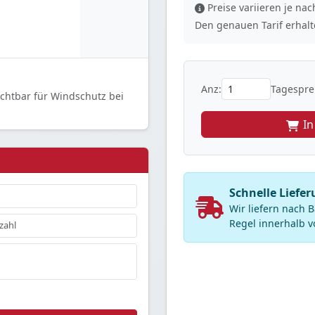
Preise variieren je n
Den genauen Tarif erhalte
Anz:
Tagesprei
chtbar für Windschutz bei
I
Schnelle Liefe
Wir liefern nach
Regel innerhalb v