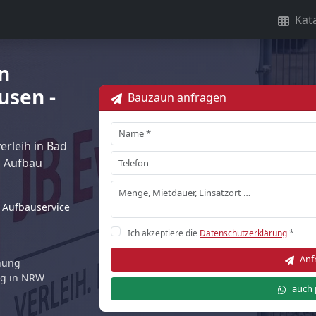
Kat
n
usen -
Bauzaun anfragen
rleih in Bad
 Aufbau
Aufbauservice
Ich akzeptiere die
Datenschutzerklärung
*
Anf
rnung
ng in NRW
auch 