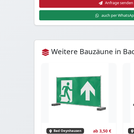
Anfrage senden
auch per WhatsA
Weitere Bauzäune in B
ab 3,50 €
Bad Oeynhausen