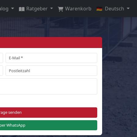
alog
Ratgeber
Warenkorb
🇩🇪
Deutsch
rage senden
per WhatsApp