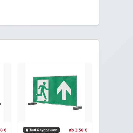
50 €
ab 3,50 €
Bad Oeynhausen