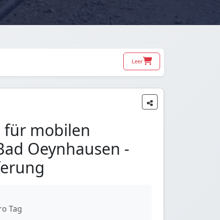
Leer
 für mobilen
Bad Oeynhausen -
ferung
ro Tag