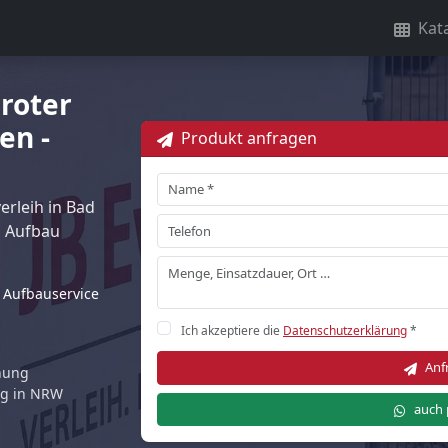
Kat
roter
en -
Produkt anfragen
rleih in Bad
 Aufbau
Aufbauservice
Ich akzeptiere die
Datenschutzerklärung
*
Anf
rnung
ng in NRW
auch 