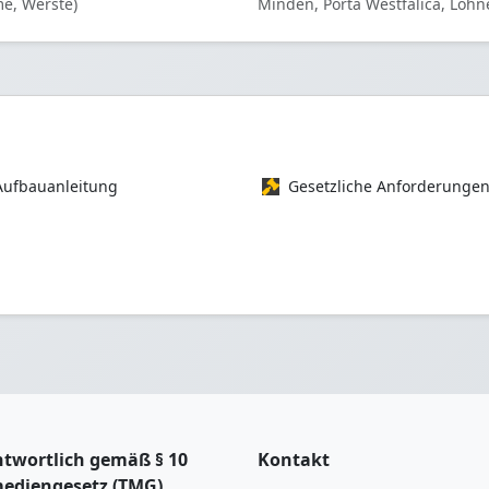
e, Werste)
Minden, Porta Westfalica, Löhne
Aufbauanleitung
Gesetzliche Anforderunge
twortlich gemäß § 10
Kontakt
mediengesetz (TMG)