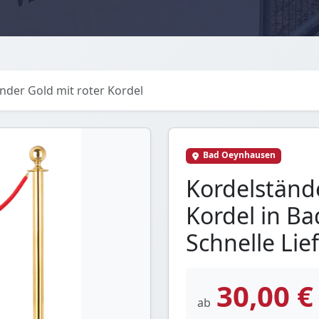
nder Gold mit roter Kordel
Bad Oeynhausen
Kordelstände
Kordel in B
Schnelle Lie
30,00 €
ab