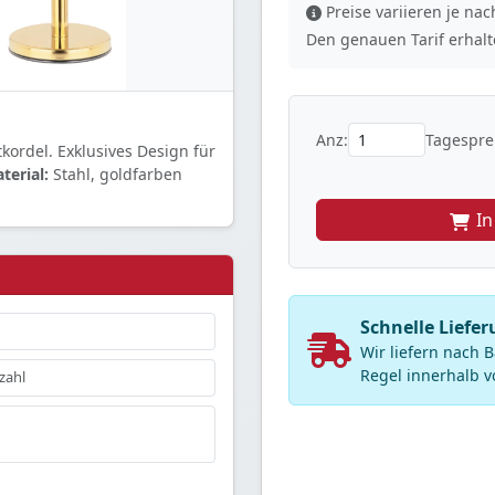
Preise variieren je n
Den genauen Tarif erhalte
Anz:
Tagesprei
kordel. Exklusives Design für
terial:
Stahl, goldfarben
I
Schnelle Liefe
Wir liefern nach
Regel innerhalb v