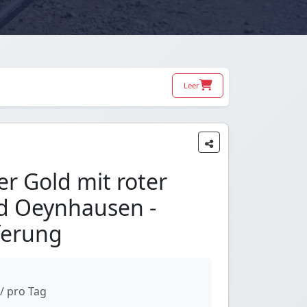
Leer
r Gold mit roter
ad Oeynhausen -
ferung
/ pro Tag