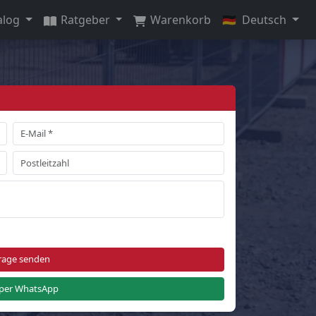
alog
Ratgeber
Warenkorb
🇩🇪
Deutsch
rage senden
per WhatsApp