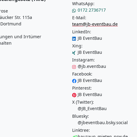
WhatsApp:
0172 2736717
rose
äucker Str. 115a
E-Mail:
 Dortmund
team@jb-eventbau.de
LinkedIn:
ungen und Irrtümer
JB EventBau
halten
Xing:
JB EventBau
Instagram:
@jb.eventbau
Facebook:
JB EventBau
Pinterest:
JB EventBau
X (Twitter):
@JB_EventBau
Bluesky:
@jbeventbau.bsky.social
Linktree:
bauzaun_mieten_nrw.de