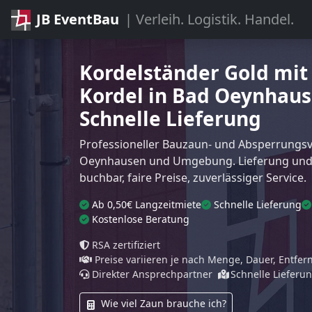
JB EventBau
| Verleih. Logistik. Handel.
Kordelständer Gold mit 
Kordel in Bad Oeynhaus
Schnelle Lieferung
Professioneller Bauzaun- und Absperrungsve
Oeynhausen und Umgebung. Lieferung und
buchbar, faire Preise, zuverlässiger Service.
Ab 0,50€ Langzeitmiete
Schnelle Lieferung
Kostenlose Beratung
RSA zertifiziert
Preise variieren je nach Menge, Dauer, Entfe
Direkter Ansprechpartner
Schnelle Lieferu
Wie viel Zaun brauche ich?