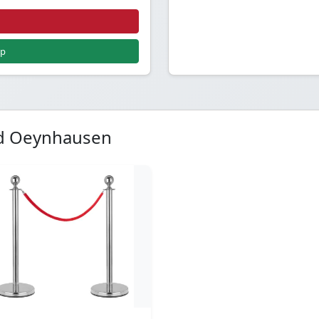
pp
ad Oeynhausen