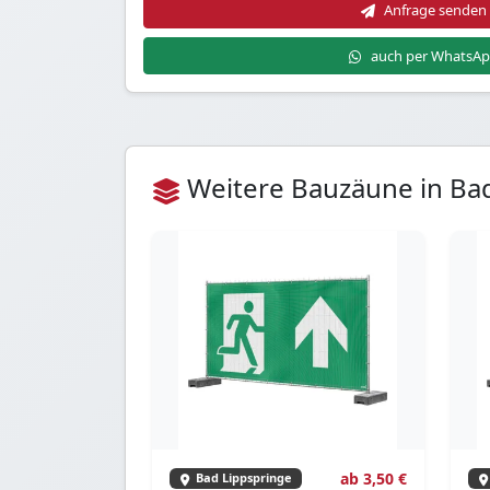
Anfrage senden
auch per WhatsA
Weitere Bauzäune in Ba
ab 3,50 €
Bad Lippspringe