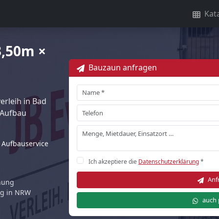
Kat
3,50m ×
Bauzaun anfragen
rleih in Bad
 Aufbau
Aufbauservice
Ich akzeptiere die
Datenschutzerklärung
*
Anf
rnung
ng in NRW
auch 