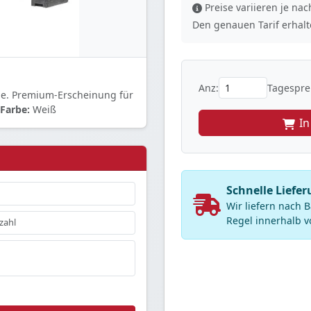
Preise variieren je n
Den genauen Tarif erhalte
Anz:
Tagesprei
ne. Premium-Erscheinung für
Farbe:
Weiß
I
Schnelle Liefe
Wir liefern nach
Regel innerhalb v