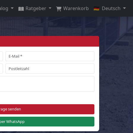
alog
Ratgeber
Warenkorb
🇩🇪
Deutsch
rage senden
per WhatsApp