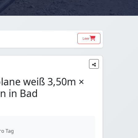
Leer
plane weiß 3,50m ×
n in Bad
ro Tag