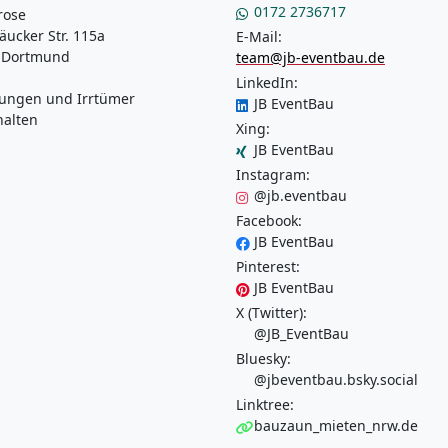
0172 2736717
rose
äucker Str. 115a
E-Mail:
 Dortmund
team@jb-eventbau.de
LinkedIn:
ungen und Irrtümer
JB EventBau
halten
Xing:
JB EventBau
Instagram:
@jb.eventbau
Facebook:
JB EventBau
Pinterest:
JB EventBau
X (Twitter):
@JB_EventBau
Bluesky:
@jbeventbau.bsky.social
Linktree:
bauzaun_mieten_nrw.de