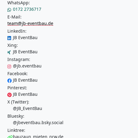
WhatsApp:
0172 2736717
E-Mail:
team@jb-eventbau.de
LinkedIn:
JB EventBau
Xing:
JB EventBau
Instagram:
@jb.eventbau
Facebook:
JB EventBau
Pinterest:
JB EventBau
X (Twitter):
@JB_EventBau
Bluesky:
@jbeventbau.bsky.social
Linktree:
bauzaun_mieten_nrw.de