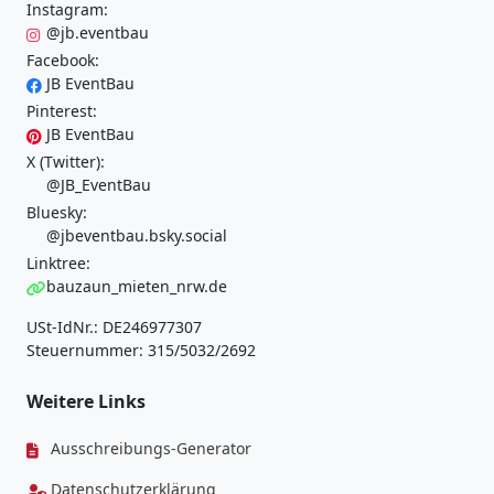
Instagram:
@jb.eventbau
Facebook:
JB EventBau
Pinterest:
JB EventBau
X (Twitter):
@JB_EventBau
Bluesky:
@jbeventbau.bsky.social
Linktree:
bauzaun_mieten_nrw.de
USt-IdNr.: DE246977307
Steuernummer: 315/5032/2692
Weitere Links
Ausschreibungs-Generator
Datenschutzerklärung