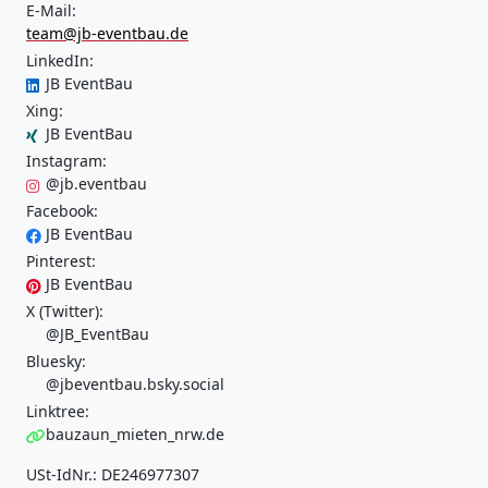
E-Mail:
team@jb-eventbau.de
LinkedIn:
JB EventBau
Xing:
JB EventBau
Instagram:
@jb.eventbau
Facebook:
JB EventBau
Pinterest:
JB EventBau
X (Twitter):
@JB_EventBau
Bluesky:
@jbeventbau.bsky.social
Linktree:
bauzaun_mieten_nrw.de
USt-IdNr.: DE246977307