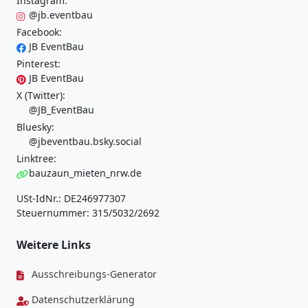
Instagram:
@jb.eventbau
Facebook:
JB EventBau
Pinterest:
JB EventBau
X (Twitter):
@JB_EventBau
Bluesky:
@jbeventbau.bsky.social
Linktree:
bauzaun_mieten_nrw.de
USt-IdNr.: DE246977307
Steuernummer: 315/5032/2692
Weitere Links
Ausschreibungs-Generator
Datenschutzerklärung