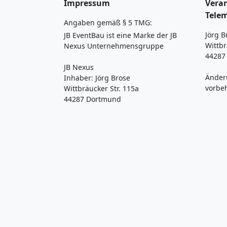
Impressum
Veran
Tele
Angaben gemäß § 5 TMG:
Jörg B
JB EventBau ist eine Marke der JB
Wittbr
Nexus Unternehmensgruppe
44287
JB Nexus
Änder
Inhaber: Jörg Brose
vorbe
Wittbräucker Str. 115a
44287 Dortmund