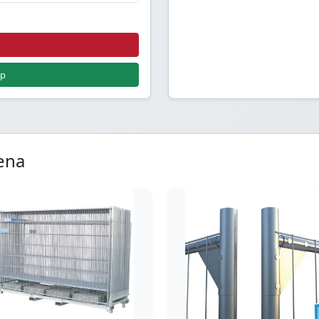
pp
ena