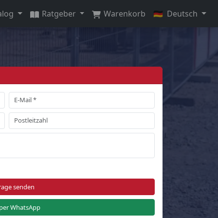
alog
Ratgeber
Warenkorb
🇩🇪
Deutsch
rage senden
per WhatsApp