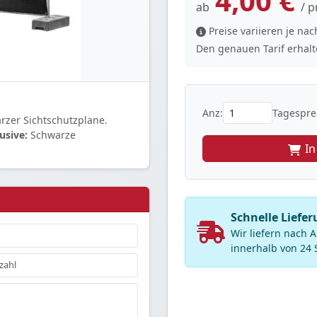
4,00 €
ab
/ p
Preise variieren je n
Den genauen Tarif erhalte
Anz:
Tagesprei
rzer Sichtschutzplane.
usive:
Schwarze
I
Schnelle Liefer
Wir liefern nach
innerhalb von 24 