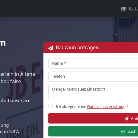
Kat
5m
Bauzaun anfragen
rleih in Altena
ar, faire
Aufbauservice
Ich akzeptiere die
Datenschutzerklärung
*
Anf
rnung
auch 
ng in NRW