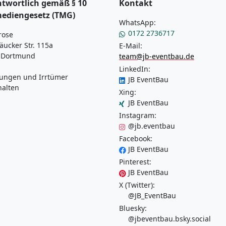
twortlich gemäß § 10
Kontakt
mediengesetz (TMG)
WhatsApp:
0172 2736717
rose
äucker Str. 115a
E-Mail:
 Dortmund
team@jb-eventbau.de
LinkedIn:
ungen und Irrtümer
JB EventBau
halten
Xing:
JB EventBau
Instagram:
@jb.eventbau
Facebook:
JB EventBau
Pinterest:
JB EventBau
X (Twitter):
@JB_EventBau
Bluesky:
@jbeventbau.bsky.social