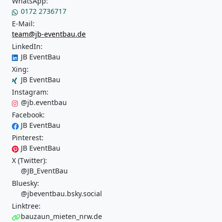
WhatsApp:
0172 2736717
E-Mail:
team@jb-eventbau.de
LinkedIn:
JB EventBau
Xing:
JB EventBau
Instagram:
@jb.eventbau
Facebook:
JB EventBau
Pinterest:
JB EventBau
X (Twitter):
@JB_EventBau
Bluesky:
@jbeventbau.bsky.social
Linktree:
bauzaun_mieten_nrw.de