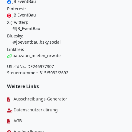
JB EventBau
Pinterest:
JB EventBau
X (Twitter):
@JB_EventBau
Bluesky:
@jbeventbau.bsky.social
Linktree:
bauzaun_mieten_nrw.de
USt-IdNr.: DE246977307
Steuernummer: 315/5032/2692
Weitere Links
Ausschreibungs-Generator
Datenschutzerklärung
AGB
Häufige Fragen