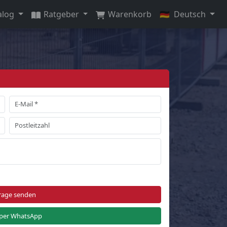
alog
Ratgeber
Warenkorb
🇩🇪
Deutsch
rage senden
per WhatsApp