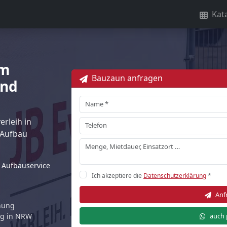
Kat
5m
Bauzaun anfragen
und
rleih in
 Aufbau
Aufbauservice
Ich akzeptiere die
Datenschutzerklärung
*
Anf
rnung
auch 
ng in NRW