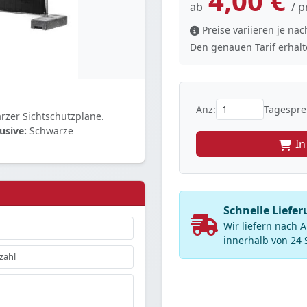
4,00 €
ab
/ p
Preise variieren je n
Den genauen Tarif erhalte
Anz:
Tagesprei
rzer Sichtschutzplane.
usive:
Schwarze
I
Schnelle Liefe
Wir liefern nach
innerhalb von 24 