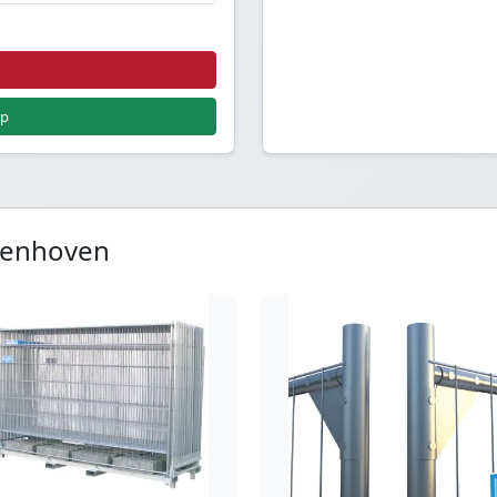
pp
denhoven