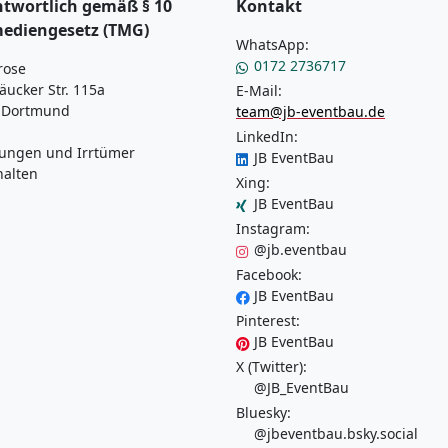
twortlich gemäß § 10
Kontakt
mediengesetz (TMG)
WhatsApp:
0172 2736717
rose
äucker Str. 115a
E-Mail:
 Dortmund
team@jb-eventbau.de
LinkedIn:
ungen und Irrtümer
JB EventBau
halten
Xing:
JB EventBau
Instagram:
@jb.eventbau
Facebook:
JB EventBau
Pinterest:
JB EventBau
X (Twitter):
@JB_EventBau
Bluesky:
@jbeventbau.bsky.social