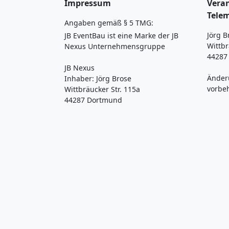
Impressum
Veran
Tele
Angaben gemäß § 5 TMG:
Jörg B
JB EventBau ist eine Marke der JB
Wittbr
Nexus Unternehmensgruppe
44287
JB Nexus
Änder
Inhaber: Jörg Brose
vorbe
Wittbräucker Str. 115a
44287 Dortmund